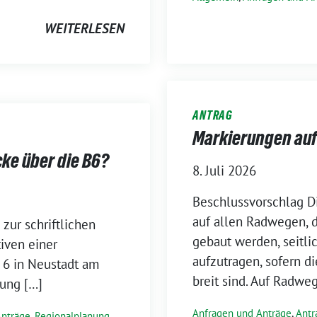
WEITERLESEN
ANTRAG
Markierungen au
ke über die B6?
8. Juli 2026
Beschlussvorschlag Di
auf allen Radwegen, 
zur schriftlichen
gebaut werden, seitl
iven einer
aufzutragen, sofern 
 6 in Neustadt am
breit sind. Auf Radweg
ung […]
Anfragen und Anträge
,
Antr
Anträge
,
Regionalplanung
,