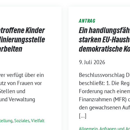
ANTRAG
troffene Kinder
Ein handlungsfäh
inierungsstelle
starken EU-Haush
arbeiten
demokratische Ko
9. Juli 2026
r verfügt über ein
Beschlussvorschlag 
utz von Frauen vor
beschließt: 1. Die Re
Stellen und
Forderung nach einem
z und Verwaltung
Finanzrahmen (MFR) d
den gewachsenen Auf
[…]
tellung
,
Soziales
,
Vielfalt
Allgemein
,
Anfragen und An