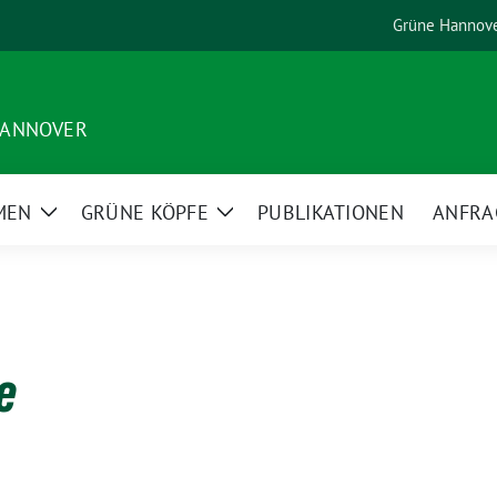
Grüne Hannov
HANNOVER
MEN
GRÜNE KÖPFE
PUBLIKATIONEN
ANFRA
Zeige
Zeige
Untermenü
Untermenü
e