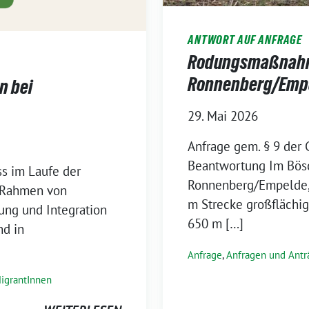
ANTWORT AUF ANFRAGE
Rodungsmaßnahm
Ronnenberg/Emp
n bei
29. Mai 2026
Anfrage gem. § 9 der 
Beantwortung Im Bösc
ss im Laufe der
Ronnenberg/Empelde, S
 Rahmen von
m Strecke großflächi
ng und Integration
650 m […]
d in
Anfrage
,
Anfragen und Antr
igrantInnen