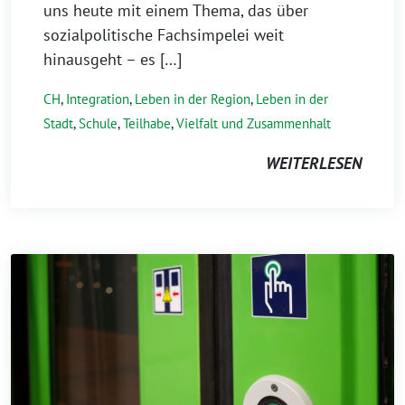
uns heute mit einem Thema, das über
sozialpolitische Fachsimpelei weit
hinausgeht – es […]
CH
,
Integration
,
Leben in der Region
,
Leben in der
Stadt
,
Schule
,
Teilhabe
,
Vielfalt und Zusammenhalt
WEITERLESEN