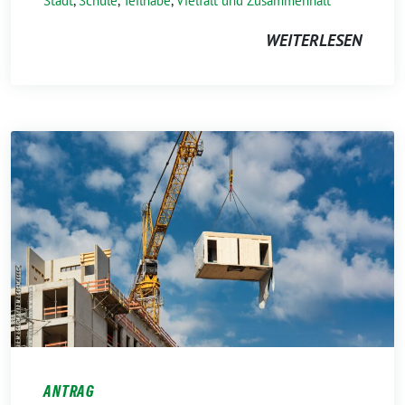
Stadt
,
Schule
,
Teilhabe
,
Vielfalt und Zusammenhalt
WEITERLESEN
ANTRAG