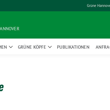
Grüne Hannov
HANNOVER
MEN
GRÜNE KÖPFE
PUBLIKATIONEN
ANFRA
Zeige
Zeige
Untermenü
Untermenü
e