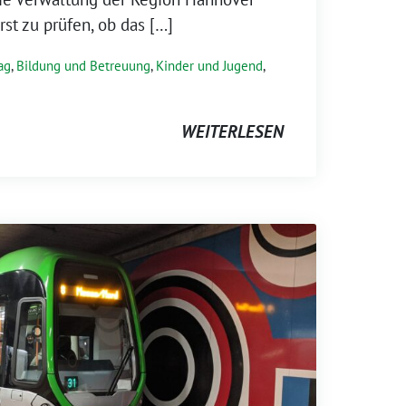
rst zu prüfen, ob das […]
ag
,
Bildung und Betreuung
,
Kinder und Jugend
,
WEITERLESEN