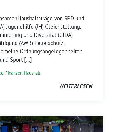
insamenHaushaltsträge von SPD und
) Jugendhilfe (JH) Gleichstellung,
iminierung und Diversität (GIDA)
äftigung (AWB) Feuerschutz,
gemeine Ordnungsangelegenheiten
 und Sport […]
ag
,
Finanzen
,
Haushalt
WEITERLESEN