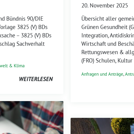
20. November 2025
nd Bündnis 90/DIE
Übersicht aller geme
rlage 3825 (V) BDs
Grünen Gesundheit (GA
ksache – 3825 (V) BDs
Integration, Antidiskr
rschlag Sachverhalt
Wirtschaft und Besch
Rettungswesen & all
(FRO) Schulen, Kultur
elt & Klima
Anfragen und Anträge
,
Antr
WEITERLESEN