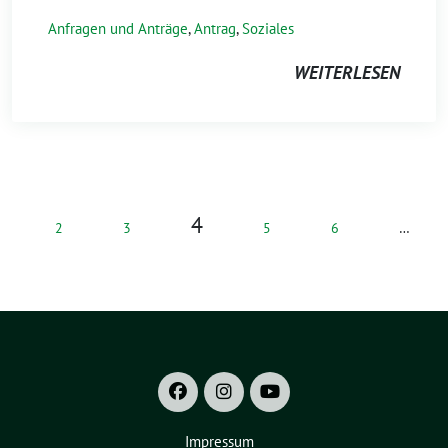
Anfragen und Anträge
,
Antrag
,
Soziales
WEITERLESEN
4
2
3
5
6
…
Impressum