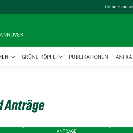
Grüne Hannov
HANNOVER
MEN
GRÜNE KÖPFE
PUBLIKATIONEN
ANFRA
Zeige
Zeige
Untermenü
Untermenü
d Anträge
ANTRÄGE