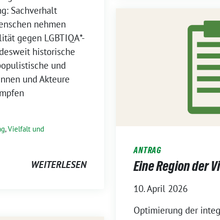
g: Sachverhalt
 Menschen nehmen
alität gegen LGBTIQA*-
desweit historische
opulistische und
innen und Akteure
ämpfen
ag
,
Vielfalt und
ANTRAG
Eine Region der V
WEITERLESEN
10. April 2026
Optimierung der integ