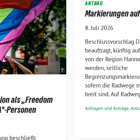
ANTRAG
Markierungen au
8. Juli 2026
Beschlussvorschlag D
beauftragt, künftig au
von der Region Hanno
werden, seitliche
Begrenzungsmarkieru
sofern die Radwege m
breit sind. Auf Radweg
gion als „Freedom
A*-Personen
Anfragen und Anträge
,
Antr
ng beschließt