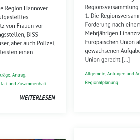
Regionsversammlung 
ie Region Hannover
1. Die Regionsversamm
ufgestelltes
Forderung nach einem
tz von Frauen vor
Mehrjährigen Finanzr
gsstellen, BISS-
Europäischen Union a
er, aber auch Polizei,
gewachsenen Aufgabe
leisten einen
Union gerecht […]
Allgemein
,
Anfragen und An
träge
,
Antrag
,
Regionalplanung
lfalt und Zusammenhalt
WEITERLESEN