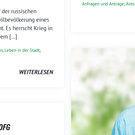
Anfragen und Anträge
,
Antr
 der russischen
ivilbevölkerung eines
. Es herrscht Krieg in
sem […]
on
,
Leben in der Stadt
,
WEITERLESEN
 OFG