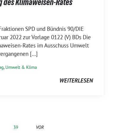
g des Klimaweisen-Rates
Fraktionen SPD und Bündnis 90/DIE
ar 2022 zur Vorlage 0122 (V) BDs Die
maweisen-Rates im Ausschuss Umwelt
 vergangenen […]
ag
,
Umwelt & Klima
WEITERLESEN
39
VOR