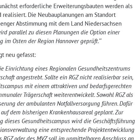
nächst erforderliche Erweiterungsbauten werden als
d realisiert. Die Neubauplanungen am Standort
 enger Abstimmung mit dem Land Niedersachsen
ird parallel zu diesen Planungen die Option einer
g im Osten der Region Hannover geprüft.‘‘
gt neu gefasst:
die Einrichtung eines Regionalen Gesundheitszentrums
haft angestrebt. Sollte ein RGZ nicht realisierbar sein,
itscampus mit einem attraktiven und bedarfsgerechten
unaler Trägerschaft weiterentwickelt. Sowohl RGZ als
serung der ambulanten Notfallversorgung führen. Dafür
 auf dem bisherigen Krankenhausareal geplant. Zur
 dieses Gesundheitscampus wird die Geschäftsführung
ionsverwaltung eine entsprechende Projektentwicklung
es RGZ oder des MVZ soll im unmittelbaren Anschluss an