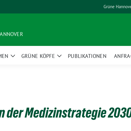
Grüne Hannov
HANNOVER
MEN
GRÜNE KÖPFE
PUBLIKATIONEN
ANFRA
Zeige
Zeige
Untermenü
Untermenü
 der Medizinstrategie 203