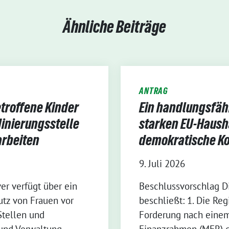
Ähnliche Beiträge
ANTRAG
troffene Kinder
Ein handlungsfäh
inierungsstelle
starken EU-Haush
arbeiten
demokratische Ko
9. Juli 2026
r verfügt über ein
Beschlussvorschlag 
utz von Frauen vor
beschließt: 1. Die Re
Stellen und
Forderung nach einem
z und Verwaltung
Finanzrahmen (MFR) d