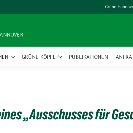
Grüne Hannov
HANNOVER
MEN
GRÜNE KÖPFE
PUBLIKATIONEN
ANFRA
Zeige
Zeige
Untermenü
Untermenü
eines „Ausschusses für Ges