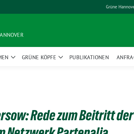
Grüne Hannov
HANNOVER
MEN
GRÜNE KÖPFE
PUBLIKATIONEN
ANFRA
Zeige
Zeige
Untermenü
Untermenü
rsow: Rede zum Beitritt der
m Netzwerk Partenalia