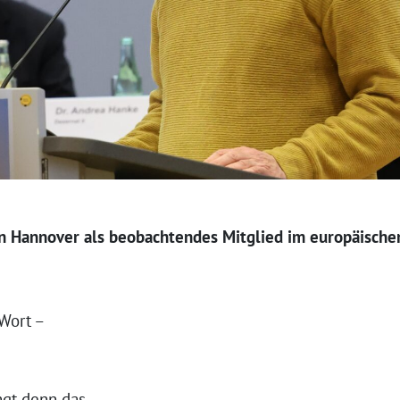
on Hannover als beobachtendes Mitglied im europäische
 Wort –
ngt denn das.