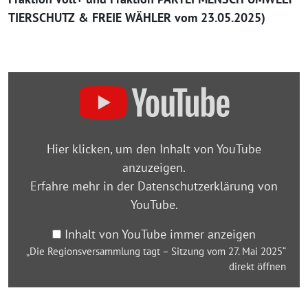
TIERSCHUTZ & FREIE WÄHLER vom 23.05.2025)
„Die
Regionsversammlung
tagt
–
Hier klicken, um den Inhalt von YouTube
Sitzung
anzuzeigen.
vom
Erfahre mehr in der
Datenschutzerklärung von
27.
YouTube
.
Mai
2025“
Inhalt von YouTube immer anzeigen
von
„Die Regionsversammlung tagt – Sitzung vom 27. Mai 2025“
YouTube
direkt öffnen
anzeigen