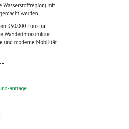
e Wasserstoffregion) mit
ar gemacht werden.
en 350.000 Euro für
ke Wanderinfrastruktur
ie und moderne Mobilität
-
–
-und-antrage
n