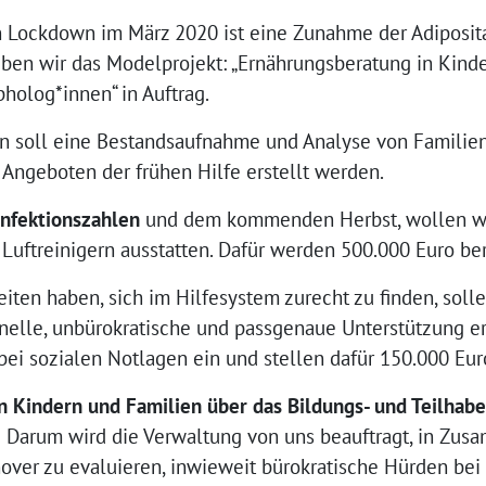
n Lockdown im März 2020 ist eine Zunahme der Adiposit
en wir das Modelprojekt: „Ernährungsberatung in Kind
holog*innen“ in Auftrag.
n soll eine Bestandsaufnahme und Analyse von Familienze
Angeboten der frühen Hilfe erstellt werden.
Infektionszahlen
und dem kommenden Herbst, wollen wir
uftreinigern ausstatten. Dafür werden 500.000 Euro bere
eiten haben, sich im Hilfesystem zurecht zu finden, soll
nelle, unbürokratische und passgenaue Unterstützung erf
 bei sozialen Notlagen ein und stellen dafür 150.000 Eur
n Kindern und Familien über das Bildungs- und Teilhab
.
Darum wird die Verwaltung von uns beauftragt, in Zus
over zu evaluieren, inwieweit bürokratische Hürden bei