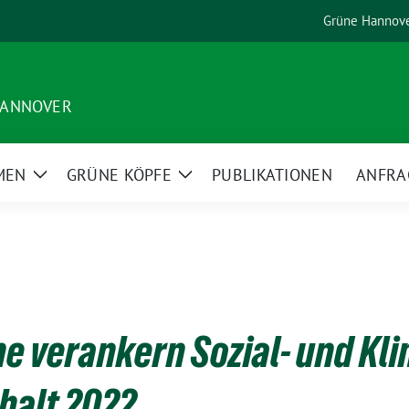
Grüne Hannov
HANNOVER
MEN
GRÜNE KÖPFE
PUBLIKATIONEN
ANFRA
Zeige
Zeige
Untermenü
Untermenü
e verankern Sozial- und Kli
halt 2022